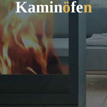
K
a
m
i
n
ö
f
e
n